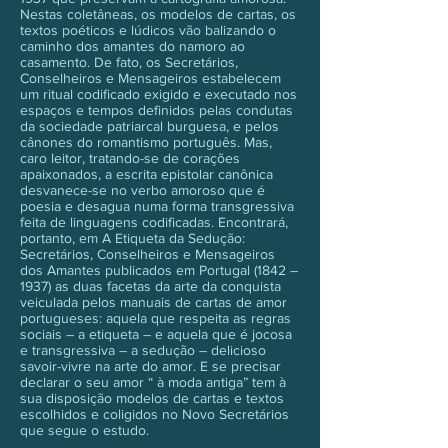
Nestas coletâneas, os modelos de cartas, os
textos poéticos e lúdicos vão balizando o
caminho dos amantes do namoro ao
casamento. De fato, os Secretários,
Conselheiros e Mensageiros estabelecem
um ritual codificado exigido e executado nos
espaços e tempos definidos pelas condutas
da sociedade patriarcal burguesa, e pelos
cânones do romantismo português. Mas,
caro leitor, tratando-se de corações
apaixonados, a escrita epistolar canônica
desvanece-se no verbo amoroso que é
poesia e desagua numa forma transgressiva
feita de linguagens codificadas. Encontrará,
portanto, em A Etiqueta da Sedução:
Secretários, Conselheiros e Mensageiros
dos Amantes publicados em Portugal (1842 –
1937) as duas facetas da arte da conquista
veiculada pelos manuais de cartas de amor
portugueses: aquela que respeita as regras
sociais – a etiqueta – e aquela que é jocosa
e transgressiva – a sedução – delicioso
savoir-vivre na arte do amor. E se precisar
declarar o seu amor “ à moda antiga” tem à
sua disposição modelos de cartas e textos
escolhidos e coligidos no Novo Secretários
que segue o estudo.