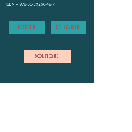
ISBN –
978-65-80266-48-7
RESENHA
ENTREVISTA
BOUTIQUE